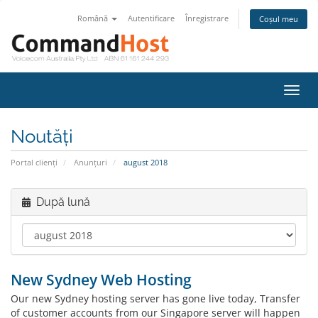
Română
Autentificare
Înregistrare
Coșul meu
Navi
Toggl
Noutăți
Portal clienți
Anunțuri
august 2018
După lună
New Sydney Web Hosting
Our new Sydney hosting server has gone live today, Transfer
of customer accounts from our Singapore server will happen