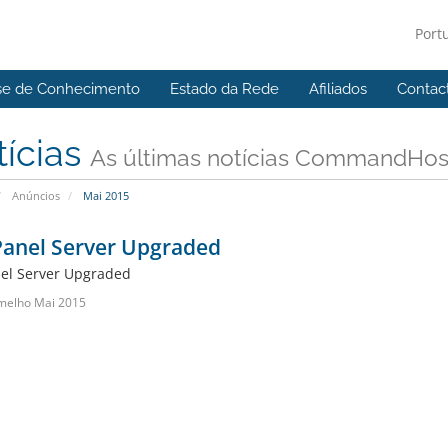
Port
se de Conhecimento
Estado da Rede
Afiliados
Contac
tícias
As últimas notícias CommandHost 
Anúncios
Mai 2015
Panel Server Upgraded
el Server Upgraded
melho Mai 2015