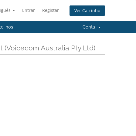
uguês
Entrar
Registar
Ver Carrinho
te-nos
Conta
(Voicecom Australia Pty Ltd)